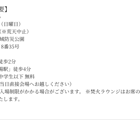
要】
6
8日（日曜日）
:00（※荒天中止）
広域防災公園
8番35号
徒歩2分
場駅」徒歩4分
/ 中学生以下 無料
（当日直接会場へお越しください）
は入場制限がかかる場合がございます。 ※焚火ラウンジはお席
たします。