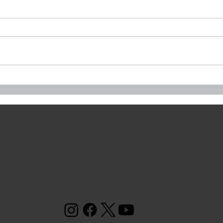
【重要】製品価格改定のお知
IR
らせ
【T
知ら