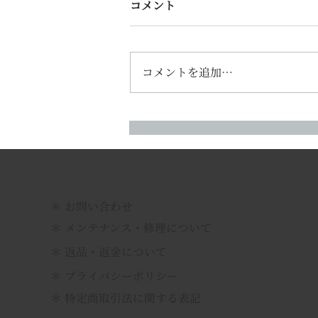
オンラインショップ メンテナ
コメント
ンス・送料改定のお知らせ
オンラインショップ送料の改定
梱包方法の見直しおよび配送費用
コメントを追加…
の高騰に伴い、オンラインショッ
プの送料を 約100円値上げ させ
ていただきます。 【改定の理
由】 これまで以上に、配送中の
衝撃や振動から製品を保護し、お
手元に届いた際のご満足度を高め
るため、梱包資材および梱包工程
の改善を実施いたします。 簡易
​＊ お問い合わせ
的な梱包による破損トラブルを防
＊ メンテナンス・修理について
ぎ、安心してお買い物いただける
＊ 返品・返金について
体制を整えるための変更となりま
す。 何
＊ プライバシーポリシー
＊ 特定商取引法に関する表記