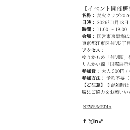
【イベント開催概
名称：
 焚火クラブ202
日時：
 2026年1月1
時間：
 11:00 ～ 19
会場：
 国営東京臨海
東京都江東区有明3丁目
アクセス：
ゆりかもめ「有明駅」
りんかい線「国際展示
参加費：
 大人 500円 
参加方法：
 予約不要
【ご注意】
 ※混雑時
席にご協力をお願いい
NEWS/MEDIA