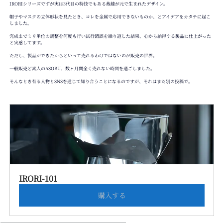
IRORIシリーズでずが実は3代目の特技でもある裁縫が元で生まれたデザイン。
帽子やマスクの立体形状を見たとき、コレを金属で応用できないものか、とアイデアをカタチに起こ
しました。
完成までミリ単位の調整を何度も行い試行錯誤を繰り返した結果、心から納得する製品に仕上がった
と実感してます。
ただし、製品ができたからといって売れるわけではないのが販売の世界。
一般販売ど素人のASOBU、数ヶ月間全く売れない時間を過ごしました。
そんなとき有る人物とSNSを通じて知り合うことになるのですが、それはまた別の投稿で。
IRORI-101
購入する