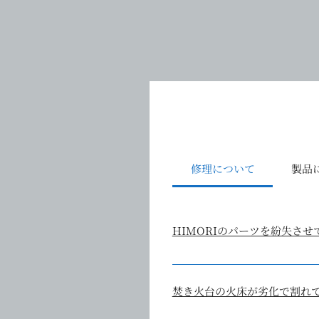
修理について
製品
HIMORIのパーツを紛失さ
HIMORIのリペアパーツをご
焚き火台の火床が劣化で割れ
弊社工場でのパーツ交換も承っ
製品の状態を確認しパーツの交換