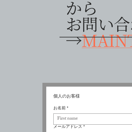
から
お問い合
​→
MAIN
個人のお客様
お名前
*
メールアドレス
*