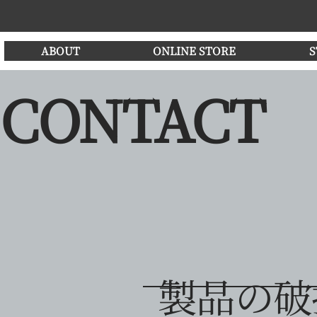
ABOUT
ONLINE STORE
S
CONTACT
​製品の