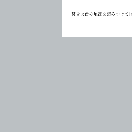
焚き火台の種類によってリペア
パーツの交換が必要ない場合は
焚き火台の足部を踏みつけて
弊社工場にてパーツ交換をご希
(IRORI-301の火皿を購入希
弊社焚火台は全部品分解可能な
ご自身でご交換される場合はオ
オンラインストアにて取り扱い
交換パーツ+送料をご負担いただ
金額や送付先についてはメール