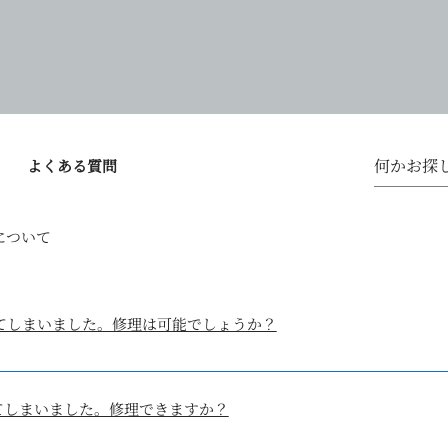
よくある質問
について
せてしまいました。修理は可能でしょうか？
購入いただきご自身でのパーツ交換が可能となっております。
てしまいました。修理できますか？
ております。
が必要な場合は送料＋500円(パーツ代)を頂いております。