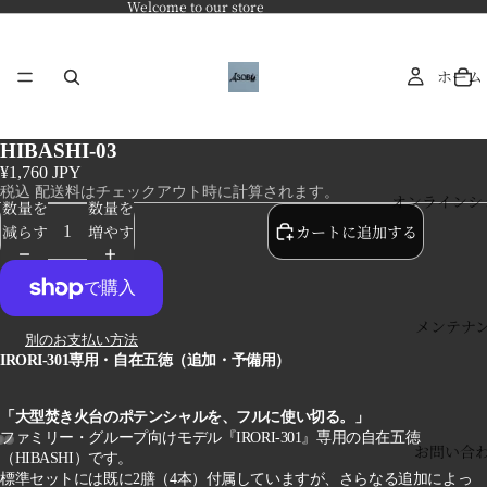
Welcome to our store
ホーム
HIBASHI-03
¥1,760 JPY
税込 配送料はチェックアウト時に計算されます。
オンラインシ
数量を
数量を
減らす
増やす
カートに追加する
メンテナ
別のお支払い方法
IRORI-301専用・自在五徳（追加・予備用）
「大型焚き火台のポテンシャルを、フルに使い切る。」
ファミリー・グループ向けモデル『IRORI-301』専用の自在五徳
お問い合
（HIBASHI）です。
標準セットには既に2膳（4本）付属していますが、さらなる追加によっ